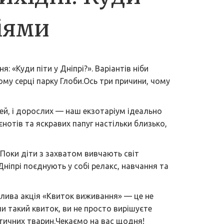
ціями
: «Куди піти у Дніпрі?». Варіантів ніби
му серці парку Глоби.Ось три причини, чому
тей, і дорослих — наш екзотаріум ідеально
єнотів та яскравих папуг настільки близько,
 Поки діти з захватом вивчають світ
ніпрі поєднують у собі релакс, навчання та
лива акція «Квиток виживання» — це не
и такий квиток, ви не просто вирішуєте
зотичних тварин.Чекаємо на вас щодня!