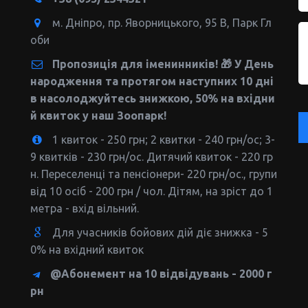
м. Дніпро
,
пр. Яворницького, 95 В
,
Парк Гл
оби
Пропозиція для іменинників! 🎁 У День
народження та протягом наступних 10 дні
в насолоджуйтесь знижкою, 50% на вхідни
й квиток у наш Зоопарк!
1 квиток - 250 грн; 2 квитки - 240 грн/ос; 3-
9 квитків - 230 грн/ос. Дитячий квиток - 220 гр
н. Переселенці та пенсіонери- 220 грн/ос., групи
від 10 осіб - 200 грн / чол. Дітям, на зріст до 1
метра - вхід вільний.
Для учасників бойових дій діє знижка - 5
0% на вхідний квиток
@Абонемент на 10 відвідувань - 2000 г
рн