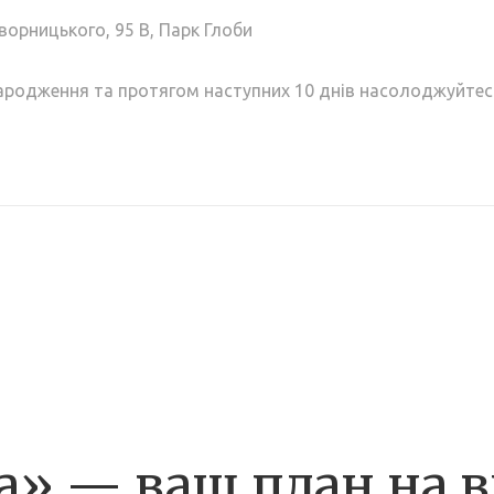
Яворницького, 95 В
,
Парк Глоби
народження та протягом наступних 10 днів насолоджуйтес
» — ваш план на в