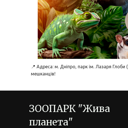
📍 Адреса: м. Дніпро, парк ім. Лазаря Глоб
мешканців!
ЗООПАРК "Жива 
планета"