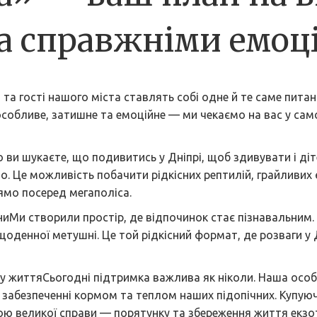
 за справжніми емо
а гості нашого міста ставлять собі одне й те саме питання
особливе, затишне та емоційне — ми чекаємо на вас у само
о ви шукаєте, що подивитись у Дніпрі, щоб здивувати і ді
о. Це можливість побачити рідкісних рептилій, грайливих 
рямо посеред мегаполіса.
иниМи створили простір, де відпочинок стає пізнавальним.
оденної метушні. Це той рідкісний формат, де розваги у Д
у життяСьогодні підтримка важлива як ніколи. Наша особ
 забезпеченні кормом та теплом наших підопічних. Купуюч
тиною великої справи — порятунку та збереження життя ек