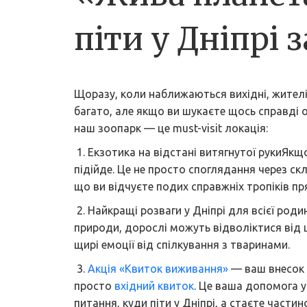
піти у Дніпрі
Щоразу, коли наближаються вихідні, жителі т
багато, але якщо ви шукаєте щось справді 
наш зоопарк — це must-visit локація:
1. Екзотика на відстані витягнутої рукиЯкщ
підійде. Це не просто споглядання через скл
що ви відчуєте подих справжніх тропіків п
2. Найкращі розваги у Дніпрі для всієї род
природи, дорослі можуть відволіктися від щ
щирі емоції від спілкування з тваринами.
3.
Акція «Квиток виживання»
— ваш внесок 
просто
вхідний квиток
. Це ваша допомога у
питання, куди піти у Дніпрі, а стаєте час