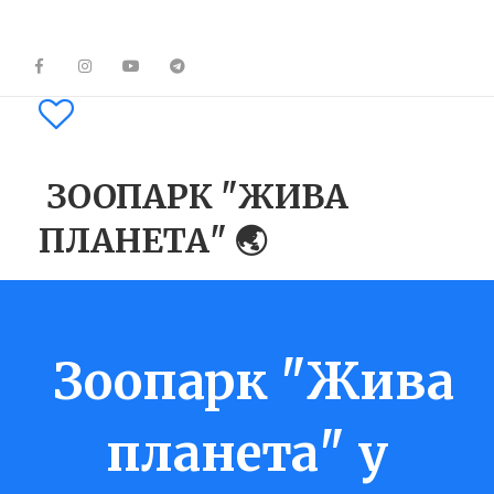
ЗООПАРК "ЖИВА
ПЛАНЕТА" 🌏
Зоопарк "Жива
планета" у