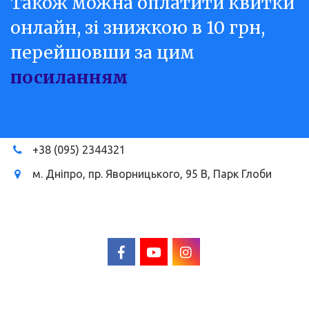
Також можна оплатити квитки 
онлайн, зі знижкою в 10 грн,  
перейшовши за цим 
посиланням
+38
(095) 2344321
м. Дніпро
,
пр. Яворницького, 95 В
,
Парк Глоби