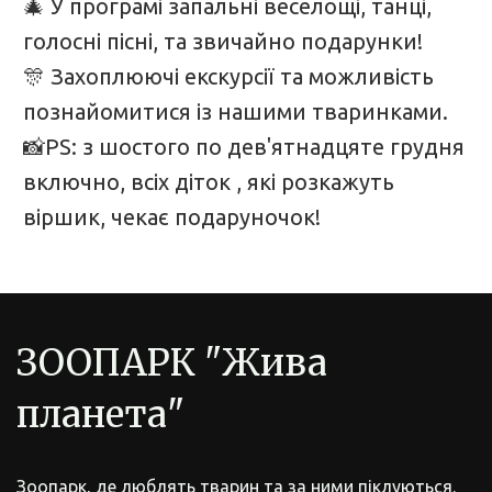
🎄 У програмі запальні веселощі, танці,
голосні пісні, та звичайно подарунки!
🎊 Захоплюючі екскурсії та можливість
познайомитися із нашими тваринками.
📸PS: з шостого по дев'ятнадцяте грудня
включно, всіх діток , які розкажуть
віршик, чекає подаруночок!
ЗООПАРК "Жива 
планета"
Зоопарк, де люблять тварин та за ними піклуються.