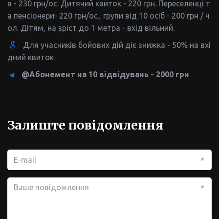
в - 230 грн/ос. Дитячий квиток - 220 грн. Переселенці т
а пенсіонери- 220 грн/ос., групи від 10 осіб - 200 грн / ч
ол. Дітям, на зріст до 1 метра - вхід вільний.
Для учасників бойових дій діє знижка - 50% на вхі
дний квиток
@Абонемент на 10 відвідувань - 2000 грн
Залиште повідомлення
*
*